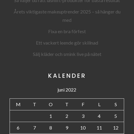
Så väljer du rätt lashlift-produkter för bästa resultat
Årets viktigaste makeuptrender 2025 – så hänger du
med
Fixa en bra förfest
Ett vackert leende gör skillnad
Sälj kläder och smink live på nätet
KALENDER
juni 2022
M
T
O
T
F
L
S
1
2
3
4
5
6
7
8
9
10
11
12