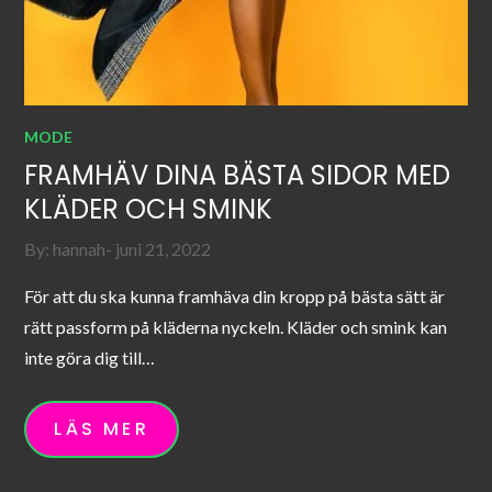
MODE
FRAMHÄV DINA BÄSTA SIDOR MED
KLÄDER OCH SMINK
Posted
By:
hannah
juni 21, 2022
on
För att du ska kunna framhäva din kropp på bästa sätt är
rätt passform på kläderna nyckeln. Kläder och smink kan
inte göra dig till…
LÄS MER