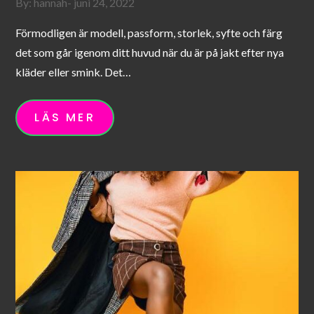
Posted
By:
hannah
juni 24, 2022
on
Förmodligen är modell, passform, storlek, syfte och färg
det som går igenom ditt huvud när du är på jakt efter nya
kläder eller smink. Det…
LÄS MER