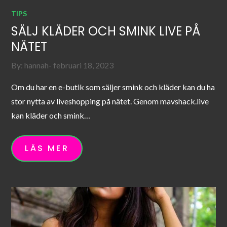
TIPS
SÄLJ KLÄDER OCH SMINK LIVE PÅ
NÄTET
Posted
By:
hannah
februari 18, 2023
on
Om du har en e-butik som säljer smink och kläder kan du ha
stor nytta av liveshopping på nätet. Genom mavshack.live
kan kläder och smink…
LÄS MER