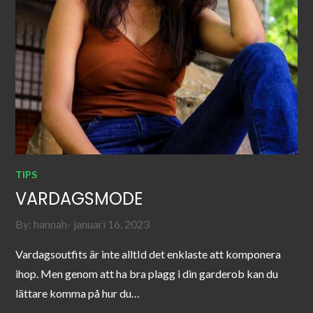
TIPS
VARDAGSMODE
Posted
By:
hannah
januari 16, 2023
on
Vardagsoutfits är inte alltId det enklaste att komponera
ihop. Men genom att ha bra plagg i din garderob kan du
lättare komma på hur du…