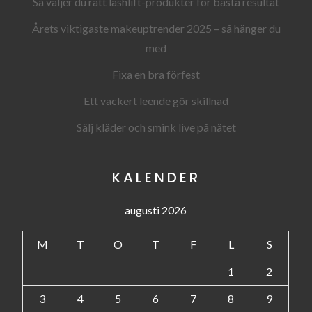
Så väljer du rätt lashlift-produkter för bästa resultat
Årets viktigaste makeuptrender 2025 – så hänger du
med
Fixa en bra förfest
Ett vackert leende gör skillnad
Sälj kläder och smink live på nätet
KALENDER
augusti 2026
M
T
O
T
F
L
S
1
2
3
4
5
6
7
8
9