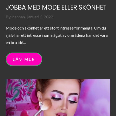
JOBBA MED MODE ELLER SKÖNHET
Posted
By:
hannah
januari 3, 2022
on
Mode och skönhet är ett stort intresse för många. Om du
själv har ett intresse inom något av områdena kan det vara
en bra idé…
LÄS MER