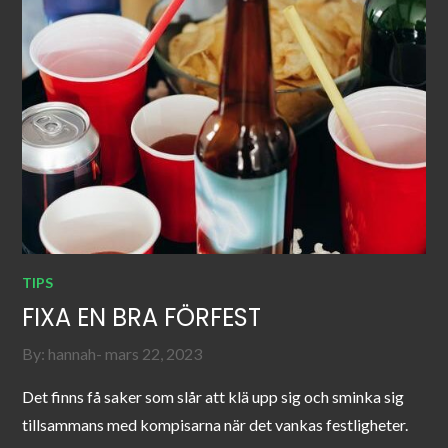
TIPS
FIXA EN BRA FÖRFEST
Posted
By:
hannah
mars 22, 2023
on
Det finns få saker som slår att klä upp sig och sminka sig
tillsammans med kompisarna när det vankas festligheter.