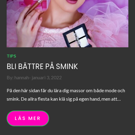
TIPS
BLI BÄTTRE PÅ SMINK
Posted
By:
hannah
januari 3, 2022
on
På den här sidan får du lära dig massor om både mode och
smink. De allra flesta kan klä sig på egen hand, men att…
LÄS MER