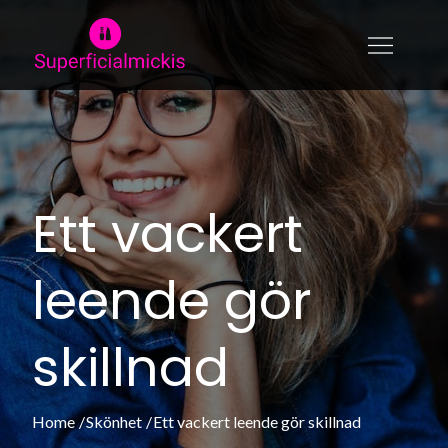
Skip
to
superficialmickis.se
En sida för dig som gillar mode &
content
skönhet
Ett vackert
leende gör
skillnad
Home
Skönhet
Ett vackert leende gör skillnad