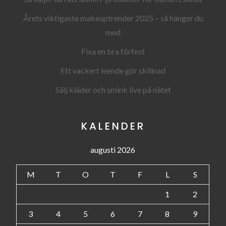
Årets viktigaste makeuptrender 2025 – så hänger du
med
Fixa en bra förfest
Ett vackert leende gör skillnad
Sälj kläder och smink live på nätet
KALENDER
augusti 2026
M
T
O
T
F
L
S
1
2
3
4
5
6
7
8
9