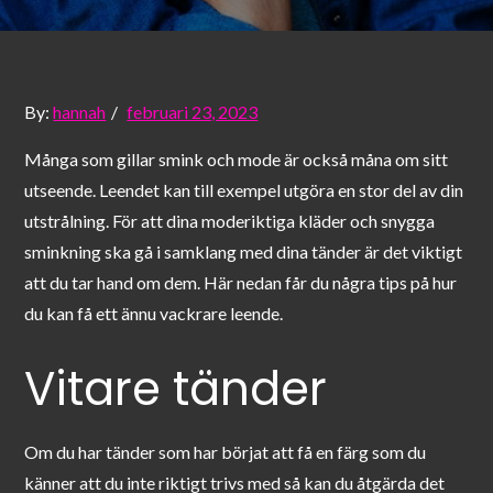
Posted
By:
hannah
februari 23, 2023
on
Många som gillar smink och mode är också måna om sitt
utseende. Leendet kan till exempel utgöra en stor del av din
utstrålning. För att dina moderiktiga kläder och snygga
sminkning ska gå i samklang med dina tänder är det viktigt
att du tar hand om dem. Här nedan får du några tips på hur
du kan få ett ännu vackrare leende.
Vitare tänder
Om du har tänder som har börjat att få en färg som du
känner att du inte riktigt trivs med så kan du åtgärda det