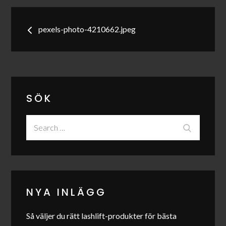
Inläggsnavigering
pexels-photo-4210662.jpeg
SÖK
Search
Search
for:
NYA INLÄGG
Så väljer du rätt lashlift-produkter för bästa