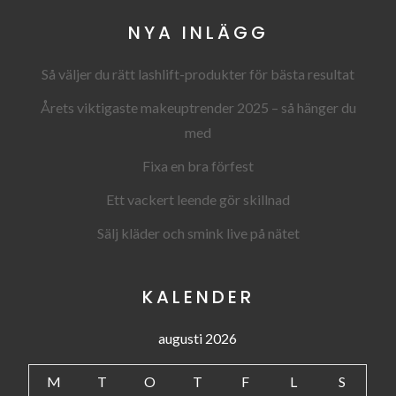
NYA INLÄGG
Så väljer du rätt lashlift-produkter för bästa resultat
Årets viktigaste makeuptrender 2025 – så hänger du
med
Fixa en bra förfest
Ett vackert leende gör skillnad
Sälj kläder och smink live på nätet
KALENDER
augusti 2026
M
T
O
T
F
L
S