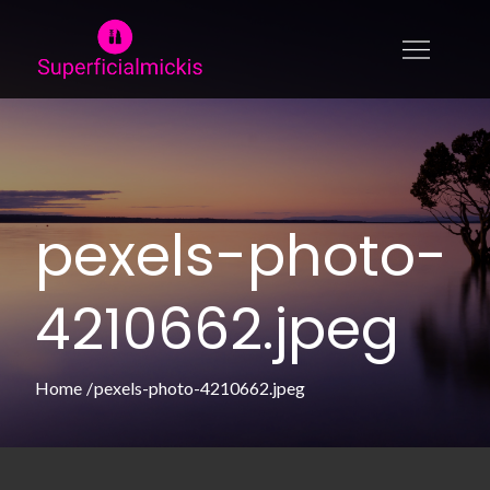
Skip
to
superficialmickis.se
En sida för dig som gillar mode &
content
skönhet
pexels-photo-
4210662.jpeg
Home
pexels-photo-4210662.jpeg