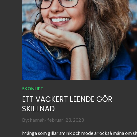
SKÖNHET
ETT VACKERT LEENDE GÖR
SKILLNAD
Posted
By:
hannah
februari 23, 2023
on
Många som gillar smink och mode är också måna om si