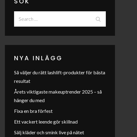
SÖK
Search
Search
for:
NYA INLÄGG
Så väljer du rätt lashlift-produkter för bästa
resultat
Årets viktigaste makeuptrender 2025 – så
hänger du med
Fixa en bra förfest
Ett vackert leende gör skillnad
Sälj kläder och smink live på nätet