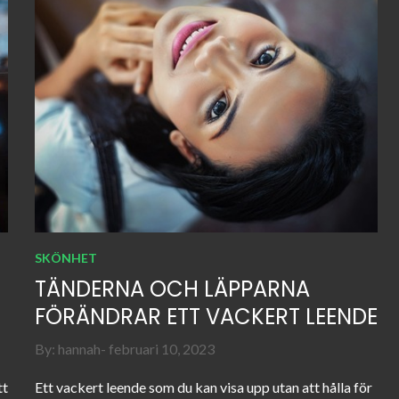
SKÖNHET
TÄNDERNA OCH LÄPPARNA
FÖRÄNDRAR ETT VACKERT LEENDE
Posted
By:
hannah
februari 10, 2023
on
tt
Ett vackert leende som du kan visa upp utan att hålla för