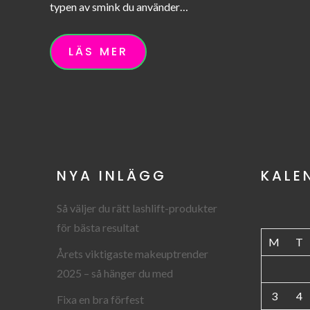
typen av smink du använder…
LÄS MER
NYA INLÄGG
KALE
Så väljer du rätt lashlift-produkter
för bästa resultat
M
T
Årets viktigaste makeuptrender
2025 – så hänger du med
3
4
Fixa en bra förfest