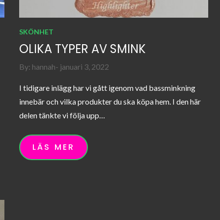
SKÖNHET
OLIKA TYPER AV SMINK
Posted
By:
hannah
januari 3, 2022
on
I tidigare inlägg har vi gått igenom vad bassminkning
innebär och vilka produkter du ska köpa hem. I den här
delen tänkte vi följa upp…
LÄS MER