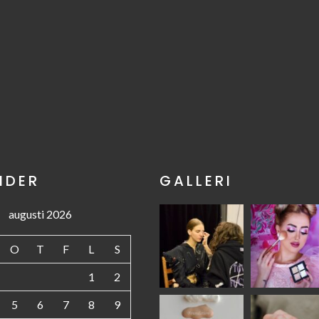
NDER
GALLERI
augusti 2026
O
T
F
L
S
1
2
5
6
7
8
9