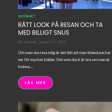
SKÖNHET
RÄTT LOOK PÅ RESAN OCH TA
MED BILLIGT SNUS
Posted
By:
hannah
januari 12, 2023
on
Om man ska resa iväg är det lätt att man ibland packar
ner för mycket kläder. Det som dock är bra om man är
kvinna,…
LÄS MER